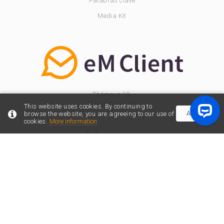
Palabras clave
Media Kit
Thámova 18,
Praga 8, 186 00
This website uses cookies. By continuing to
Accept
browse the website, you are agreeing to our use of
República Checa
cookies.
More information
info@emclient.com
Partner Program
© 2026 eM Client. All rights reserved.
Terms of Use
Privacy Policy